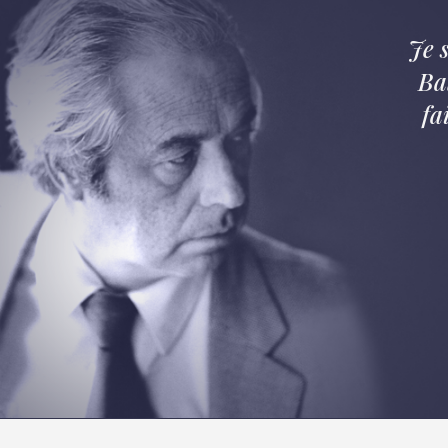
Je 
Ba
fa