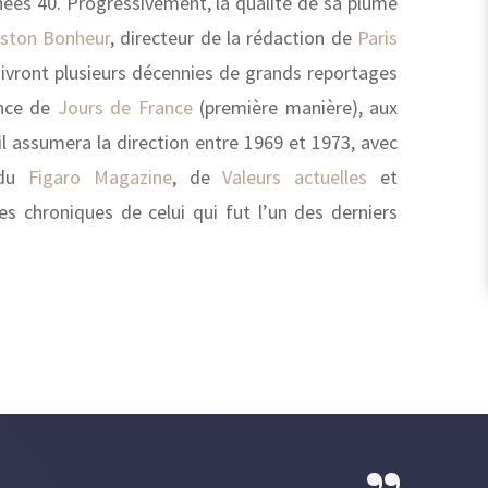
nnées 40. Progressivement, la qualité de sa plume
ston Bonheur
, directeur de la rédaction de
Paris
 suivront plusieurs décennies de grands reportages
ence de
Jours de France
(première manière), aux
il assumera la direction entre 1969 et 1973, avec
 du
Figaro Magazine
, de
Valeurs actuelles
et
les chroniques de celui qui fut l’un des derniers