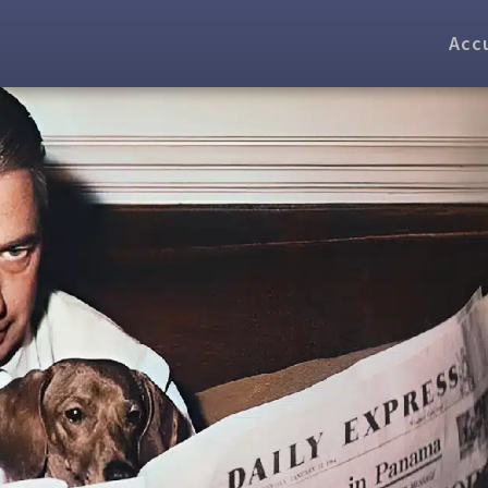
Accu
T